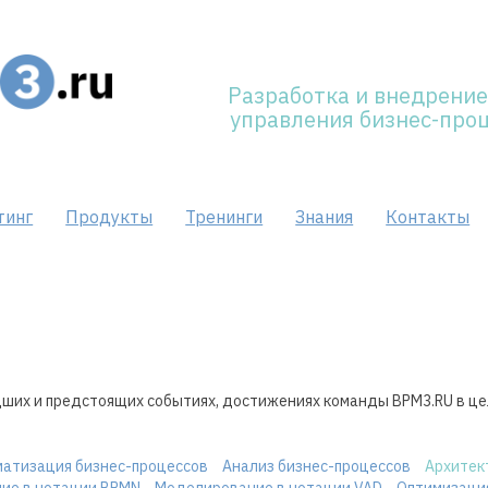
Разработка и внедрение
управления бизнес-про
тинг
Продукты
Тренинги
Знания
Контакты
ших и предстоящих событиях, достижениях команды BPM3.RU в цел
атизация бизнес-процессов
Анализ бизнес-процессов
Архитек
ие в нотации BPMN
Моделирование в нотации VAD
Оптимизаци