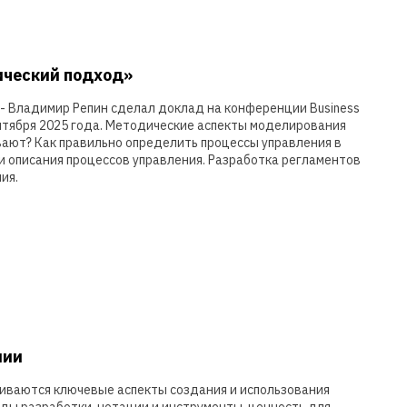
ический подход»
- Владимир Репин сделал доклад на конференции Business
ентября 2025 года. Методические аспекты моделирования
вают? Как правильно определить процессы управления в
 описания процессов управления. Разработка регламентов
ия.
нии
риваются ключевые аспекты создания и использования
оды разработки, нотации и инструменты, ценность для