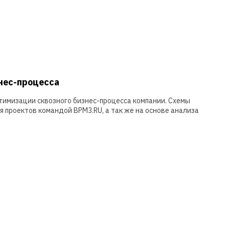
нес-процесса
тимизации сквозного бизнес-процесса компании. Схемы
я проектов командой BPM3.RU, а так же на основе анализа