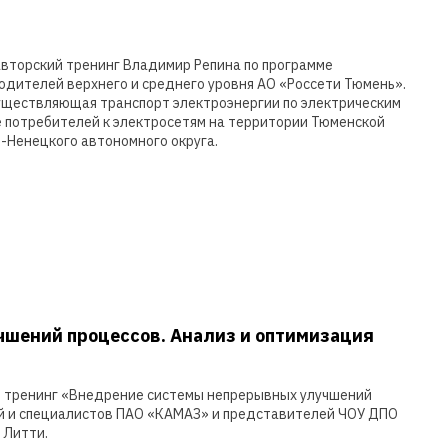
я авторский тренинг Владимир Репина по программе
дителей верхнего и среднего уровня АО «Россети Тюмень».
существляющая транспорт электроэнергии по электрическим
е потребителей к электросетям на территории Тюменской
о-Ненецкого автономного округа.
шений процессов. Анализ и оптимизация
лся тренинг «Внедрение системы непрерывных улучшений
ей и специалистов ПАО «КАМАЗ» и представителей ЧОУ ДПО
 Литти.