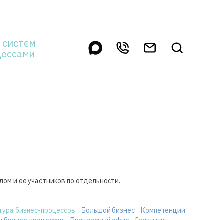
 систем
цессами
ом и ее участников по отдельности.
тура бизнес-процессов
Большой бизнес
Компетенции
я бизнес-процессов
Процессный офис
Развитие