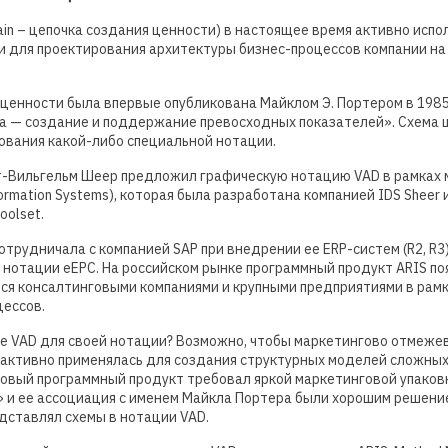
ain – цепочка создания ценности) в настоящее время активно исп
 для проектирования архитектуры бизнес-процессов компании на
ценности была впервые опубликована Майклом Э. Портером в 1985 
 — создание и поддержание превосходных показателей». Схема ц
зования какой-либо специальной нотации.
ст-Вильгельм Шеер предложил графическую нотацию VAD в рамках 
Information Systems), которая была разработана компанией IDS Shee
oolset.
отрудничала с компанией SAP при внедрении ее ERP-систем (R2, R3
 нотации eEPC. На российском рынке программный продукт ARIS поя
лся консалтинговыми компаниями и крупными предприятиями в рам
цессов.
е VAD для своей нотации? Возможно, чтобы маркетингово отмежев
 активно применялась для создания структурных моделей сложных 
новый программный продукт требовал яркой маркетинговой упаков
 и ее ассоциация с именем Майкла Портера были хорошим решение
дставлял схемы в нотации VAD.