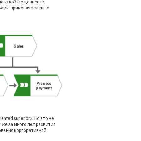
е какой-то ценности,
вами, применяя зеленые
nted superior». Но это не
у же за много лет развития
ования корпоративной