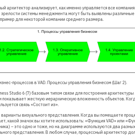
й архитектор анализирует, как именно управляется все компания.
ни зрелости системы менеджмента могут быть выявлены различные
н пример для некоторой компании среднего размера.
изнес-процессов в VAD. Процессы управления бизнесом (Шаг 2).
iness Studio 6 (7) базовым типом связи для построения архитектуры
язи показывает жесткую иерархическую вложенность объектов. Ко
ользуется связь «Состоит из».
 варианты визуального представления. Когда вы помещаете проце
ет, какой значок вы хотите использовать: «Функция VAD» или «Фун
ика) – это одно и тоже, но на диаграмме используются два разных
ьного представления. В любом случае, процессный архитектор до