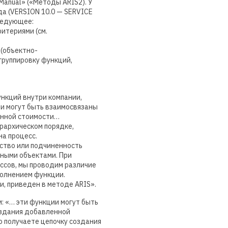
Manual» («Методы ARIS2). У
да (VERSION 10.0 — SERVICE
следующее:
итериями (см.
 (объектно-
группировку функций,
нкций внутри компании,
и могут быть взаимосвязаны
енной стоимости…
рархическом порядке,
а процесс.
ство или подчиненность
ными объектами. При
ссов, мы проводим различие
полнением функции.
, приведен в методе ARIS».
: «… эти функции могут быть
оздания добавленной
о получаете цепочку создания