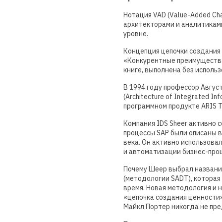
Нотация VAD (Value-Added Ch
архитекторами и аналитиками
уровне.
Концепция цепочки создания 
«Конкурентные преимущества
книге, выполнена без исполь
В 1994 году профессор Авгу
(Architecture of Integrated 
программном продукте ARIS T
Компания IDS Sheer активно с
процессы SAP были описаны в
века. Он активно использова
и автоматизации бизнес-про
Почему Шеер выбрал названи
(методологии SADT), которая
время. Новая методология и 
«цепочка создания ценности»
Майкл Портер никогда не пре