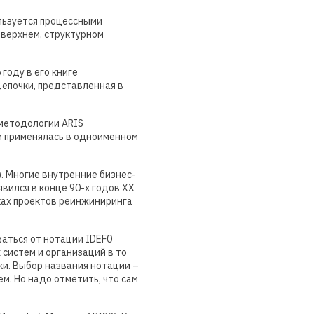
ользуется процессными
 верхнем, структурном
году в его книге
епочки, представленная в
методологии ARIS
r и применялась в одноименном
). Многие внутренние бизнес-
вился в конце 90-х годов XX
ках проектов реинжиниринга
аться от нотации IDEF0
систем и организаций в то
ки. Выбор названия нотации –
м. Но надо отметить, что сам