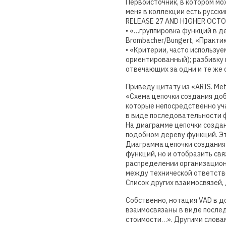
Первоисточник, в котором мо
меня в коллекции есть русски
RELEASE 27 AND HIGHER OCTOB
• «…группировка функций в д
Brombacher/Bungert, «Практи
• «Критерии, часто используе
ориентированный); разбивку 
отвечающих за одни и те же 
Приведу цитату из «ARIS. Met
«Схема цепочки создания доб
которые непосредственно уч
в виде последовательности 
На диаграмме цепочки созда
подобном дереву функций. Эт
Диаграмма цепочки создания
функций, но и отобразить с
распределении организационн
между технической ответств
Список других взаимосвязей,
Собственно, нотация VAD в д
взаимосвязаны в виде после
стоимости…». Другими словам