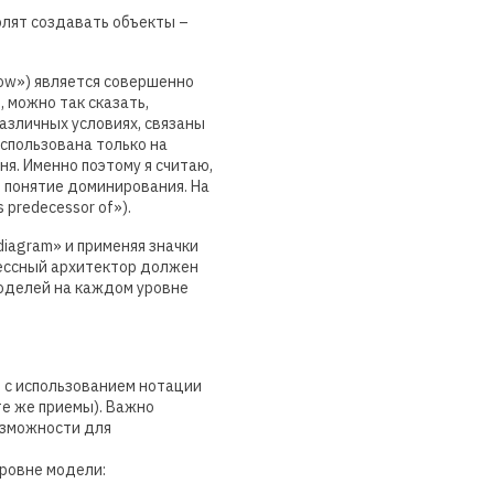
олят создавать объекты –
Flow») является совершенно
, можно так сказать,
азличных условиях, связаны
спользована только на
ня. Именно поэтому я считаю,
 понятие доминирования. На
predecessor of»).
 diagram» и применяя значки
цессный архитектор должен
оделей на каждом уровне
 с использованием нотации
 те же приемы). Важно
озможности для
уровне модели: