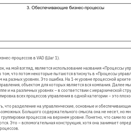
изнес-процессов в VAD (Шаг 1).
к, на мой взгляд, является использование названия «Процессы у
в том, что потом некоторые пытаются втиснуть в «Процессы управл
м на разных уровнях. Это ошибка. На 1-м уровне процессной архите
правления, объектом для которых является вся компания. Далее мы
уппе и на различных уровнях – в соответствии с иерархической с
ппировка всех процессов управления в одной категории – это плох
ать, что разделение на управленческие, основные и обеспечивающи
 возможных. Большого содержательного смысла она не несет, но м
группировки процессов на верхнем уровне. Понятно, что сами по с
яются. Это – вспомогательная конструкция, хотя она занимает опр
роцессов.