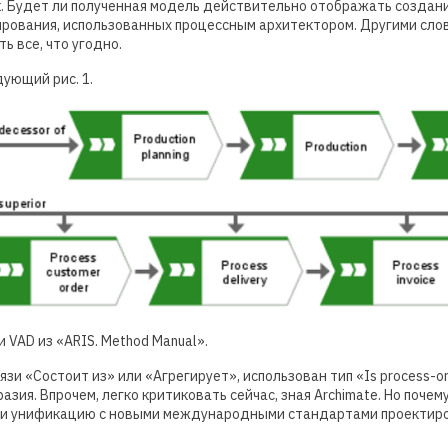
ак. Будет ли полученная модель действительно отображать создани
рования, использованных процессным архитектором. Другими сло
ь все, что угодно.
ующий рис. 1.
и VAD из «ARIS. Method Manual».
и «Состоит из» или «Агрегирует», использован тип «Is process-orie
азия. Впрочем, легко критиковать сейчас, зная Archimate. Но почем
ли унификацию с новыми международными стандартами проектир