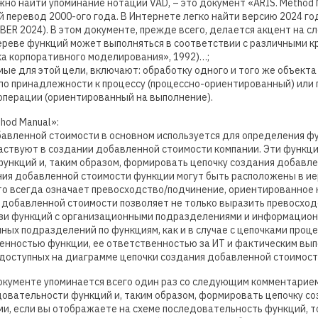
жно найти упоминание нотации VAD, – это документ «ARIS. Method 
й перевод 2000-ого года. В Интернете легко найти версию 2024 го
ER 2024). В этом документе, прежде всего, делается акцент на 
ереве функций может выполняться в соответствии с различными кр
ка корпоративного моделирования», 1992)…;
мые для этой цели, включают: обработку одного и того же объекта
по принадлежности к процессу (процессно-ориентированный) или 
операции (ориентированный на выполнение).
hod Manual»:
авленной стоимости в основном используется для определения фу
аствуют в создании добавленной стоимости компании. Эти функци
функций и, таким образом, формировать цепочку создания добавл
ния добавленной стоимости функции могут быть расположены в ие
о всегда означает превосходство/подчинение, ориентированное н
 добавленной стоимости позволяет не только выразить превосход
вязи функций с организационными подразделениями и информацион
ых подразделений по функциям, как и в случае с цепочками проце
енностью функции, ее ответственностью за ИТ и фактическим вы
 доступных на диаграмме цепочки создания добавленной стоимости
окументе упоминается всего один раз со следующим комментарием
довательности функций и, таким образом, формировать цепочку с
и, если вы отображаете на схеме последовательность функций, т