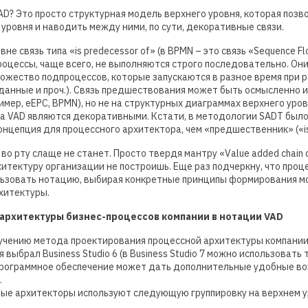
AD? Это просто структурная модель верхнего уровня, которая позв
уровня и наводить между ними, по сути, декоративные связи.
вне связь типа «is predecessor of» (в BPMN – это связь «Sequence 
роцессы, чаще всего, не выполняются строго последовательно. Они
ожество подпроцессов, которые запускаются в разное время при р
данные и проч.). Связь предшествования может быть осмысленно и
имер, eEPC, BPMN), но не на структурных диаграммах верхнего уров
а VAD являются декоративными. Кстати, в методологии SADT было
онцепция для процессного архитектора, чем «предшественник» («is 
, во рту слаще не станет. Просто твердя мантру «Value added chain
итектуру организации не построишь. Еще раз подчеркну, что про
ьзовать нотацию, выбирая конкретные принципы формирования м
хитектуры.
архитектуры бизнес-процессов компании в нотации VAD
зучению метода проектирования процессной архитектуры компании
 выбрал Business Studio 6 (в Business Studio 7 можно использовать
 программное обеспечение может дать дополнительные удобные в
.
ные архитекторы используют следующую группировку на верхнем 