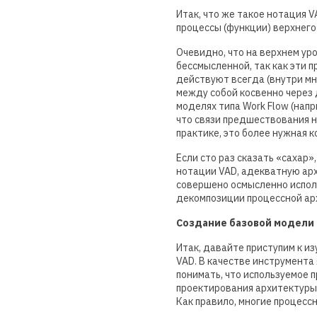
Итак, что же такое нотация V
процессы (функции) верхнего 
Очевидно, что на верхнем уро
бессмысленной, так как эти п
действуют всегда (внутри мн
между собой косвенно через 
моделях типа Work Flow (напр
что связи предшествования н
практике, это более нужная к
Если сто раз сказать «сахар»
нотации VAD, адекватную арх
совершено осмысленно испол
декомпозиции процессной ар
Создание базовой модели 
Итак, давайте приступим к и
VAD. В качестве инструмента я
понимать, что используемое
проектирования архитектуры
Как правило, многие процесс