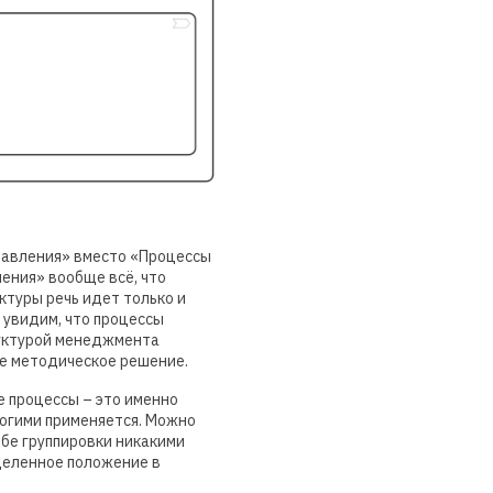
правления» вместо «Процессы
ения» вообще всё, что
ктуры речь идет только и
 увидим, что процессы
труктурой менеджмента
ое методическое решение.
е процессы – это именно
ногими применяется. Можно
ебе группировки никакими
еделенное положение в