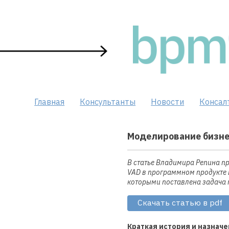
Skip
to
content
Главная
Консультанты
Новости
Консал
Моделирование бизнес
В статье Владимира Репина п
VAD в программном продукте B
которыми поставлена задача 
Скачать статью в pdf
Краткая история и назнач