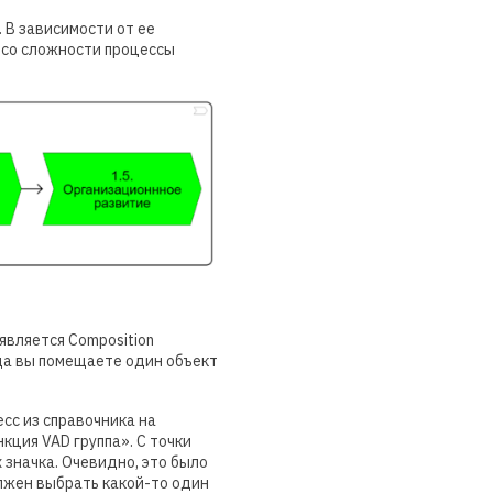
 В зависимости от ее
 со сложности процессы
 является Composition
гда вы помещаете один объект
сс из справочника на
кция VAD группа». С точки
 значка. Очевидно, это было
лжен выбрать какой-то один