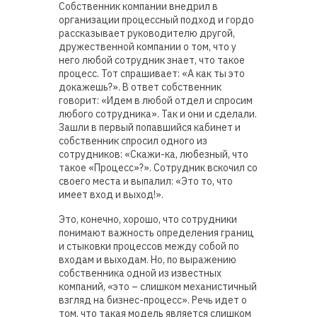
Собственник компании внедрил в
организации процессный подход и гордо
рассказывает руководителю другой,
дружественной компании о том, что у
него любой сотрудник знает, что такое
процесс. Тот спрашивает: «А как ты это
докажешь?». В ответ собственник
говорит: «Идем в любой отдел и спросим
любого сотрудника». Так и они и сделали.
Зашли в первый попавшийся кабинет и
собственник спросил одного из
сотрудников: «Скажи-ка, любезный, что
такое «Процесс»?». Сотрудник вскочил со
своего места и выпалил: «Это то, что
имеет вход и выход!».
Это, конечно, хорошо, что сотрудники
понимают важность определения границ
и стыковки процессов между собой по
входам и выходам. Но, по выражению
собственника одной из известных
компаний, «это – слишком механистичный
взгляд на бизнес-процесс». Речь идет о
том, что такая модель является слишком