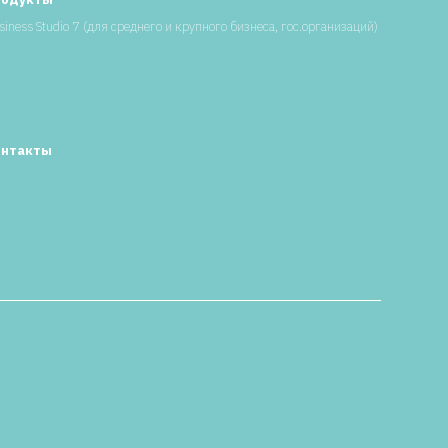
siness Studio 7 (для среднего и крупного бизнеса, гос.организаций)
онтакты