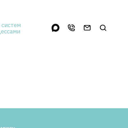
 систем
цессами
родукты