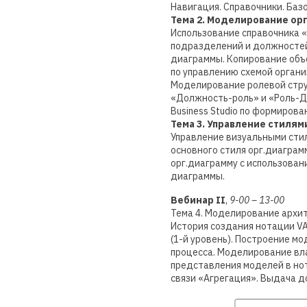
Навигация. Справочники. Базо
Тема 2. Моделирование ор
Использование справочника 
подразделений и должностей
диаграммы. Копирование объе
по управлению схемой органи
Моделирование ролевой стру
«Должность-роль» и «Роль-Д
Business Studio по формиров
Тема 3. Управление стилям
Управление визуальными стил
основного стиля орг.диагра
орг.диаграмму с использовани
диаграммы.
Вебинар II
,
9-00 – 13-00
Тема 4. Моделирование архи
История создания нотации VA
(1-й уровень). Построение м
процесса. Моделирование вл
представления моделей в нот
связи «Агрегация». Выдача 