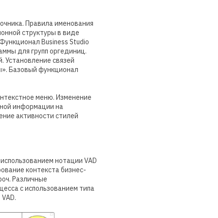
очника. Правила именования
онной структуры в виде
Функционал Business Studio
аммы для групп оргединиц.
. Установление связей
ы». Базовый функционал
онтекстное меню. Изменение
ьной информации на
нение активности стилей
с использованием нотации VAD
рование контекста бизнес-
оч. Различные
цесса с использованием типа
 VAD.