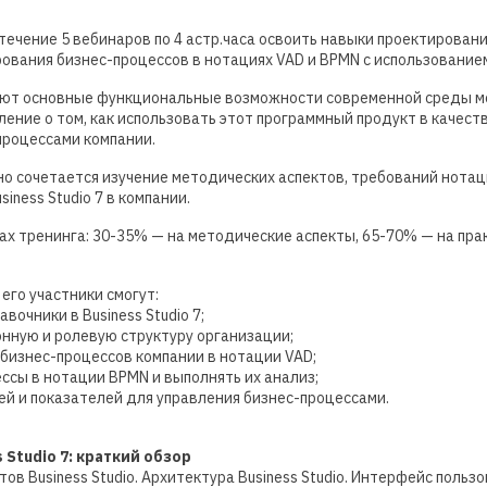
течение 5 вебинаров по 4 астр.часа освоить навыки проектирован
вания бизнес-процессов в нотациях VAD и BPMN с использованием B
ают основные функциональные возможности современной среды мо
ление о том, как использовать этот программный продукт в качес
процессами компании.
о сочетается изучение методических аспектов, требований нотац
iness Studio 7 в компании.
х тренинга: 30-35% — на методические аспекты, 65-70% — на пра
его участники смогут:
вочники в Business Studio 7;
нную и ролевую структуру организации;
 бизнес-процессов компании в нотации VAD;
ссы в нотации BPMN и выполнять их анализ;
ей и показателей для управления бизнес-процессами.
 Studio 7: краткий обзор
в Business Studio. Архитектура Business Studio. Интерфейс пользова