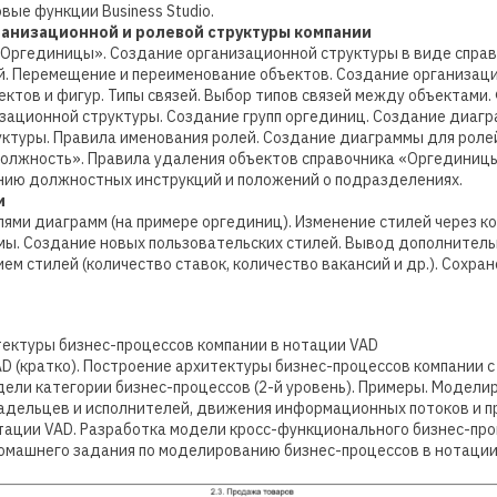
вые функции Business Studio.
ганизационной и ролевой структуры компании
«Оргединицы». Создание организационной структуры в виде справ
. Перемещение и переименование объектов. Создание организаци
ктов и фигур. Типы связей. Выбор типов связей между объектами. 
зационной структуры. Создание групп оргединиц. Создание диагр
ктуры. Правила именования ролей. Создание диаграммы для ролей
олжность». Правила удаления объектов справочника «Оргединиц
анию должностных инструкций и положений о подразделениях.
и
ями диаграмм (на примере оргединиц). Изменение стилей через к
ммы. Создание новых пользовательских стилей. Вывод дополнител
ем стилей (количество ставок, количество вакансий и др.). Сохра
тектуры бизнес-процессов компании в нотации VAD
D (кратко). Построение архитектуры бизнес-процессов компании 
одели категории бизнес-процессов (2-й уровень). Примеры. Модели
адельцев и исполнителей, движения информационных потоков и пр
ации VAD. Разработка модели кросс-функционального бизнес-про
домашнего задания по моделированию бизнес-процессов в нотации