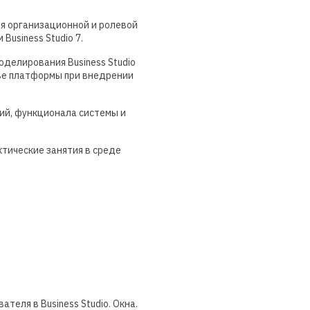
ия организационной и ролевой
usiness Studio 7.
делирования Business Studio
тве платформы при внедрении
ий, функционала системы и
ктические занятия в среде
теля в Business Studio. Окна.