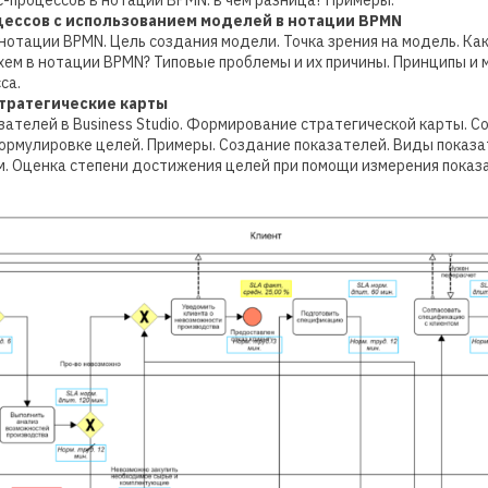
-процессов в нотации BPMN: в чем разница? Примеры.
оцессов с использованием моделей в нотации BPMN
нотации BPMN. Цель создания модели. Точка зрения на модель. Ка
хем в нотации BPMN? Типовые проблемы и их причины. Принципы и
са.
 стратегические карты
ателей в Business Studio. Формирование стратегической карты. С
ормулировке целей. Примеры. Создание показателей. Виды показа
м. Оценка степени достижения целей при помощи измерения показ