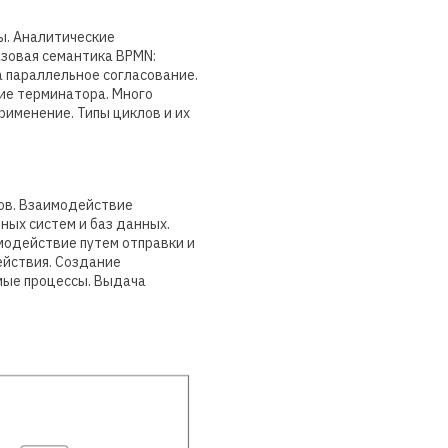
ы. Аналитические
азовая семантика BPMN:
 параллельное согласование.
ие терминатора. Много
рименение. Типы циклов и их
ов. Взаимодействие
ных систем и баз данных.
модействие путем отправки и
ействия. Создание
мые процессы. Выдача