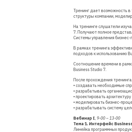
Тренинг дает возможность в 
структуры компании, моделиро
На тренинге слушатели изуч
7. Получают полное представ
Системы управления бизнес-
В рамках тренинга эффективн
подходов к использованию Bus
Соотношение времени в рамка
Business Studio 7.
После прохождения тренинга 
• создавать необходимые спра
• разрабатывать организацио
• проектировать архитектуру
• моделировать бизнес-проце
• разрабатывать систему цел
Вебинар I
,
9-00 – 13-00
Тема 1. Интерфейс Business
Линейка программных продукто