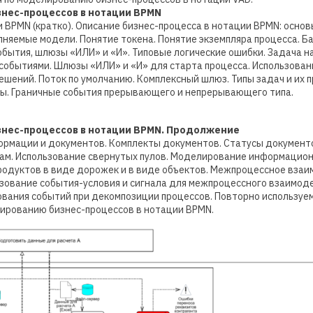
знес-процессов в нотации BPMN
BPMN (кратко). Описание бизнес-процесса в нотации BPMN: основ
лняемые модели. Понятие токена. Понятие экземпляра процесса. Б
ытия, шлюзы «ИЛИ» и «И». Типовые логические ошибки. Задача на
событиями. Шлюзы «ИЛИ» и «И» для старта процесса. Использован
ешений. Поток по умолчанию. Комплексный шлюз. Типы задач и их п
ы. Граничные события прерывающего и непрерывающего типа.
знес-процессов в нотации BPMN. Продолжение
рмации и документов. Комплекты документов. Статусы документ
ам. Использование свернутых пулов. Моделирование информацион
одуктов в виде дорожек и в виде объектов. Межпроцессное взаи
ьзование события-условия и сигнала для межпроцессного взаимод
ования событий при декомпозиции процессов. Повторно используе
ированию бизнес-процессов в нотации BPMN.