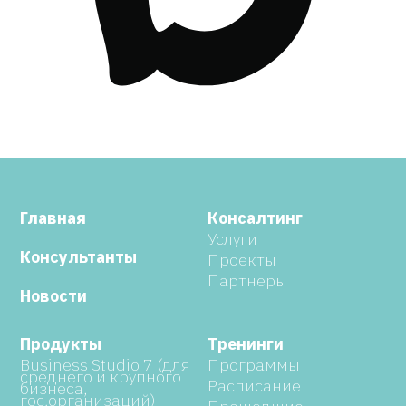
Главная
Консалтинг
Услуги
Консультанты
Проекты
Партнеры
Новости
Продукты
Тренинги
Business Studio 7 (для
Программы
среднего и крупного
Расписание
бизнеса,
гос.организаций)