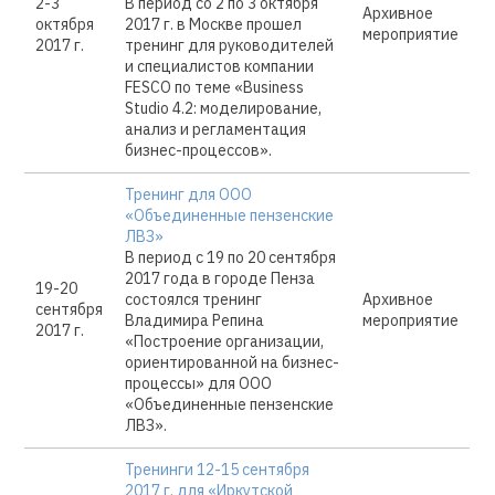
2-3
В период со 2 по 3 октября
Архивное
октября
2017 г. в Москве прошел
мероприятие
2017 г.
тренинг для руководителей
и специалистов компании
FESCO по теме «Business
Studio 4.2: моделирование,
анализ и регламентация
бизнес-процессов».
Тренинг для ООО
«Объединенные пензенские
ЛВЗ»
В период с 19 по 20 сентября
2017 года в городе Пенза
19-20
состоялся тренинг
Архивное
сентября
Владимира Репина
мероприятие
2017 г.
«Построение организации,
ориентированной на бизнес-
процессы» для ООО
«Объединенные пензенские
ЛВЗ».
Тренинги 12-15 сентября
2017 г. для «Иркутской