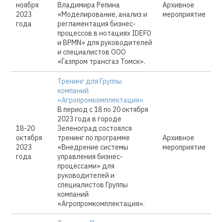
ноября
Владимира Репина
Архивное
2023
«Моделирование, анализ и
мероприятие
года
регламентация бизнес-
процессов в нотациях IDEF0
и BPMN» для руководителей
и специалистов ООО
«Газпром трансгаз Томск».
Тренинг для Группы
компаний
«Агропромкомплектация».
В период с 18 по 20 октября
2023 года в городе
18-20
Зеленоград состоялся
октября
тренинг по программе
Архивное
2023
«Внедрение системы
мероприятие
года
управления бизнес-
процессами» для
руководителей и
специалистов Группы
компаний
«Агропромкомплектация».