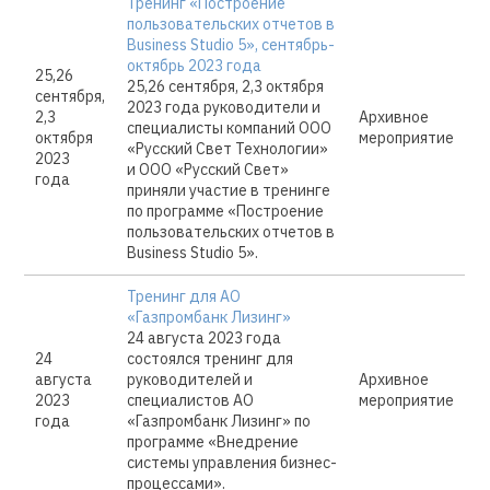
Тренинг «Построение
пользовательских отчетов в
Business Studio 5», сентябрь-
октябрь 2023 года
25,26
25,26 сентября, 2,3 октября
сентября,
2023 года руководители и
2,3
Архивное
специалисты компаний ООО
октября
мероприятие
«Русский Свет Технологии»
2023
и ООО «Русский Свет»
года
приняли участие в тренинге
по программе «Построение
пользовательских отчетов в
Business Studio 5».
Тренинг для АО
«Газпромбанк Лизинг»
24 августа 2023 года
24
состоялся тренинг для
августа
руководителей и
Архивное
2023
специалистов АО
мероприятие
года
«Газпромбанк Лизинг» по
программе «Внедрение
системы управления бизнес-
процессами».