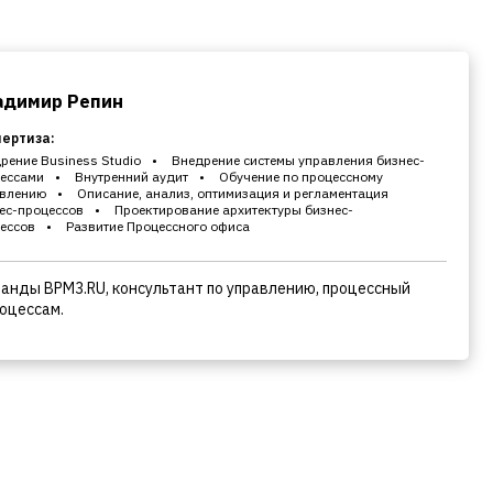
адимир Репин
пертиза:
рение Business Studio
Внедрение системы управления бизнес-
ессами
Внутренний аудит
Обучение по процессному
влению
Описание, анализ, оптимизация и регламентация
ес-процессов
Проектирование архитектуры бизнес-
ессов
Развитие Процессного офиса
команды BPM3.RU, консультант по управлению, процессный
роцессам.