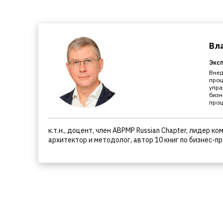
Вл
Экс
Внед
проц
упра
бизн
проц
к.т.н., доцент, член ABPMP Russian Chapter, лидер 
архитектор и методолог, автор 10 книг по бизнес-п