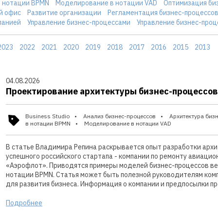
 нотации BPMN
Моделирование в нотации VAD
Оптимизация би
й офис
Развитие организации
Регламентация бизнес-процессо
панией
Управление бизнес-процессами
Управление бизнес-проц
2023
2022
2021
2020
2019
2018
2017
2016
2015
2013
04.08.2026
Проектирование архитектуры бизнес-процессов
Business Studio
Анализ бизнес-процессов
Архитектура биз
в нотации BPMN
Моделирование в нотации VAD
В статье Владимира Репина раскрывается опыт разработки архи
успешного российского стартапа - компании по ремонту авиацио
«Аэрофлот». Приводятся примеры моделей бизнес-процессов вер
нотации BPMN. Статья может быть полезной руководителям ком
для развития бизнеса. Информация о компании и предпосылки п
Подробнее