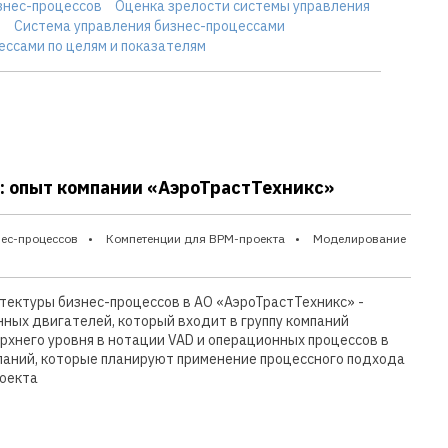
знес-процессов
Оценка зрелости системы управления
в
Система управления бизнес-процессами
ессами по целям и показателям
: опыт компании «АэроТрастТехникс»
нес-процессов
Компетенции для BPM-проекта
Моделирование
тектуры бизнес-процессов в АО «АэроТрастТехникс» -
нных двигателей, который входит в группу компаний
хнего уровня в нотации VAD и операционных процессов в
паний, которые планируют применение процессного подхода
роекта