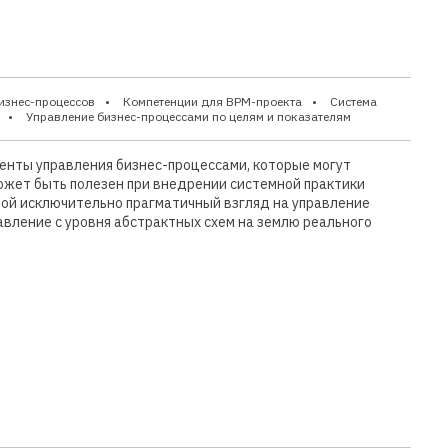
изнес-процессов
Компетенции для BPM-проекта
Система
Управление бизнес-процессами по целям и показателям
енты управления бизнес-процессами, которые могут
ожет быть полезен при внедрении системной практики
бой исключительно прагматичный взгляд на управление
равление с уровня абстрактных схем на землю реального