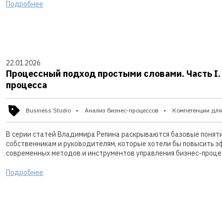
Подробнее
22.01.2026
Процессный подход простыми словами. Часть I.
процесса
Business Studio
Анализ бизнес-процессов
Компетенции для
В серии статей Владимира Репина раскрываются базовые понят
собственникам и руководителям, которые хотели бы повысить э
современных методов и инструментов управления бизнес-проце
Подробнее