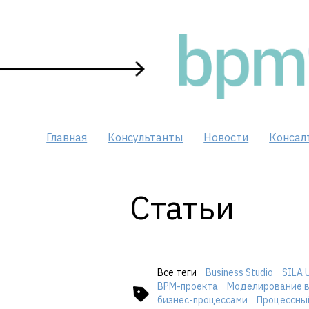
Skip
to
content
Главная
Консультанты
Новости
Консал
Статьи
Все теги
Business Studio
SILA 
BPM-проекта
Моделирование в
бизнес-процессами
Процессны