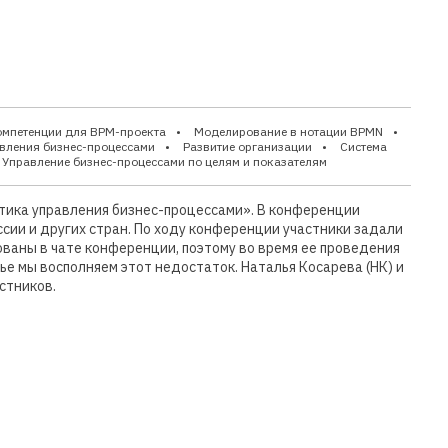
омпетенции для BPM-проекта
Моделирование в нотации BPMN
авления бизнес-процессами
Развитие организации
Система
Управление бизнес-процессами по целям и показателям
тика управления бизнес-процессами». В конференции
ссии и других стран. По ходу конференции участники задали
ваны в чате конференции, поэтому во время ее проведения
ье мы восполняем этот недостаток. Наталья Косарева (НК) и
стников.