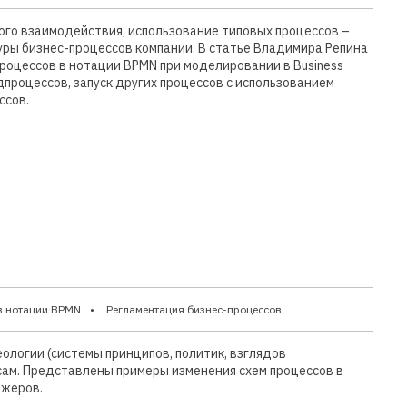
ого взаимодействия, использование типовых процессов –
ры бизнес-процессов компании. В статье Владимира Репина
роцессов в нотации BPMN при моделировании в Business
дпроцессов, запуск других процессов с использованием
ссов.
в нотации BPMN
Регламентация бизнес-процессов
ологии (системы принципов, политик, взглядов
сам. Представлены примеры изменения схем процессов в
джеров.