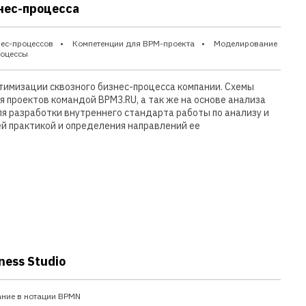
нес-процесса
нес-процессов
Компетенции для BPM-проекта
Моделирование
роцессы
тимизации сквозного бизнес-процесса компании. Схемы
я проектов командой BPM3.RU, а так же на основе анализа
ля разработки внутреннего стандарта работы по анализу и
й практикой и определения направлений ее
ess Studio
ние в нотации BPMN