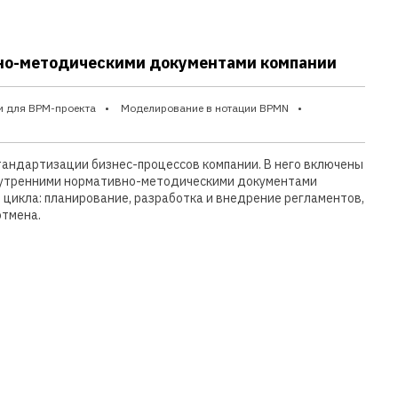
но-методическими документами компании
и для BPM-проекта
Моделирование в нотации BPMN
андартизации бизнес-процессов компании. В него включены
внутренними нормативно-методическими документами
о цикла: планирование, разработка и внедрение регламентов,
отмена.